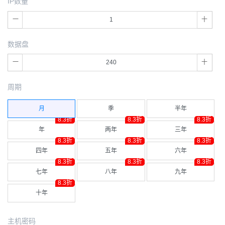
IP数量
数据盘
周期
月
季
半年
8.3折
8.3折
8.3折
年
两年
三年
8.3折
8.3折
8.3折
四年
五年
六年
8.3折
8.3折
8.3折
七年
八年
九年
8.3折
十年
主机密码